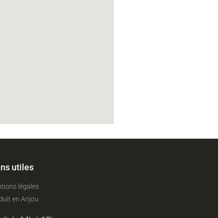
ns utiles
tions légales
duit en Anjou